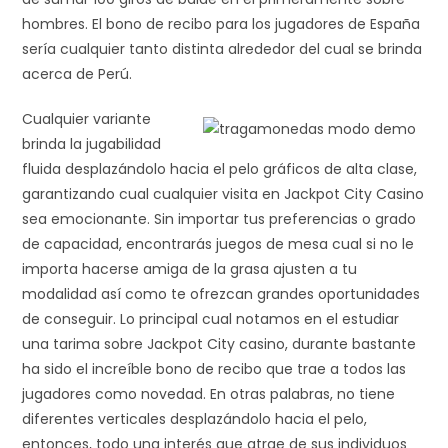
hombres. El bono de recibo para los jugadores de España
serí­a cualquier tanto distinta alrededor del cual se brinda
acerca de Perú.
Cualquier variante
brinda la jugabilidad
fluida desplazándolo hacia el pelo gráficos de alta clase,
garantizando cual cualquier visita en Jackpot City Casino
sea emocionante. Sin importar tus preferencias o grado
de capacidad, encontrarás juegos de mesa cual si no le
importa hacerse amiga de la grasa ajusten a tu
modalidad así­ como te ofrezcan grandes oportunidades
de conseguir. Lo principal cual notamos en el estudiar
una tarima sobre Jackpot City casino, durante bastante
ha sido el increíble bono de recibo que trae a todos las
jugadores como novedad. En otras palabras, no tiene
diferentes verticales desplazándolo hacia el pelo,
entonces, todo una interés que atrae de sus individuos