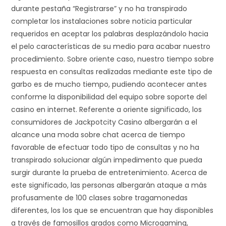
durante pestaña “Registrarse” y no ha transpirado
completar los instalaciones sobre noticia particular
requeridos en aceptar los palabras desplazándolo hacia
el pelo características de su medio para acabar nuestro
procedimiento. Sobre oriente caso, nuestro tiempo sobre
respuesta en consultas realizadas mediante este tipo de
garbo es de mucho tiempo, pudiendo acontecer antes
conforme la disponibilidad del equipo sobre soporte del
casino en internet. Referente a oriente significado, los
consumidores de Jackpotcity Casino albergarán a el
alcance una moda sobre chat acerca de tiempo
favorable de efectuar todo tipo de consultas y no ha
transpirado solucionar algún impedimento que pueda
surgir durante la prueba de entretenimiento. Acerca de
este significado, las personas albergarán ataque a más
profusamente de 100 clases sobre tragamonedas
diferentes, los los que se encuentran que hay disponibles
a través de famosillos grados como Microgaming,