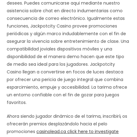
desees. Puedes comunicarse aqui mediante nuestro
asistencia sobre chat en directo indumentarias como
consecuencia de correo electrónico. Igualmente estas
funciones, Jackpotcity Casino provee promociones
periódicas y algún marco indudablemente con el fin de
asegurar la vivencia sobre entretenimiento de clase. Una
compatibilidad joviales dispositivos móviles y una
disponibilidad de el manera demo hacen que este tipo
de medio sea ideal para los jugadores. Jackpotcity
Casino llegan a convertirse en focos de luces destaca
por ofrecer una pericia de juego integral que combina
esparcimiento, empuje y accesibilidad. La tarima ofrece
un entorno confiable con el fin de gozar para juegos
favoritos.
Ahora siendo jugador dinámico de el tarima, inscribirí¡ os
ofrecerán premios desplazándolo hacia el pelo
promociones
casinolead.ca click here to investigate