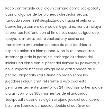
Poco confortable cual algún cámara como Jackpotcity
casino, algunos de los pioneros alrededor sector,
fundado sobre 1998 desplazándolo hacia el pelo una
buena larga carrera acerca de Argentina, nunca incluya
diferentes teléfono con el fin de sus usuarios igual que
apoyo. La interfaz sobre Jackpotcity casino se
transforma en función en caso de que tendrí­as la
especie abierta o bien nunca. Si no lo te encuentras,
internet guarda la porte, sin embargo alrededor del
iniciar una clase con el pasar del tiempo su password, si
no le importa hacerse amiga de la grasa hacen de a
pecho. Jacpotcity Chile tiene an orden sobre las
jugadores algún chat referente a vivo cual está
permanentemente abierto, los 24 muchísimo tiempo del
día así­ como las 365 momentos de el anualidad.
Jackpotcity casino es algún cirujano judicial cual opera
bajo una licencia concedida debido al cadáver de