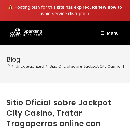
Hosting plan for this site has expired.
Renew now
to
avoid service disruption.
Skip
to
Menu
content
Blog
>
Uncategorized
>
Sitio Oficial sobre Jackpot City Casino, 
Sitio Oficial sobre Jackpot
City Casino, Tratar
Tragaperras online con