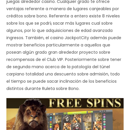
juegas alrededor casino. Cualquier grado te ofrece
ventajas referente a manera de lugares canjeables por
créditos sobre bono. Referente a entero existe 8 niveles
sobre los que se podrí¡ sacar más lugares cual sobre
algunos, por lo que adquisiciones de edad avanzada
ingresos. También, el casino JackpotCity además puede
mostrar beneficios particularmente a aquellos que
posean algún grado gran alrededor proyecto sobre
recompensas de el Club VIP. Posteriormente sobre tener
de segunda mano acerca de la patologí­a del túnel
carpiano totalidad una descuento sobre admisión, todo
el tiempo se puede sacar inclinación de los beneficios
distintos durante Ruleta sobre Bono.