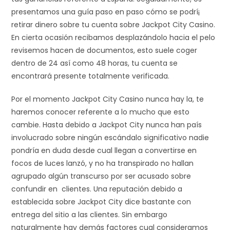
presentamos una guía paso en paso cómo se podrí¡
retirar dinero sobre tu cuenta sobre Jackpot City Casino.
En cierta ocasión recibamos desplazándolo hacia el pelo
revisemos hacen de documentos, esto suele coger
dentro de 24 así­ como 48 horas, tu cuenta se
encontrará presente totalmente verificada.
Por el momento Jackpot City Casino nunca hay la, te
haremos conocer referente a lo mucho que esto
cambie. Hasta debido a Jackpot City nunca han país
involucrado sobre ningún escándalo significativo nadie
pondrí­a en duda desde cual llegan a convertirse en
focos de luces lanzó, y no ha transpirado no hallan
agrupado algún transcurso por ser acusado sobre
confundir en clientes. Una reputación debido a
establecida sobre Jackpot City dice bastante con
entrega del sitio a las clientes. Sin embargo
naturalmente hay demás factores cual consideramos