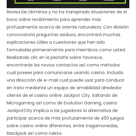
Revisa las términos y no ha transpirado situaciones de el
bono sobre recibimiento para aprender más
profusamente acerca de oriente naturaleza. Con división
convocatoria preguntas asiduos, encontrará muchas
explicaciones útiles a cuestiones que han sido
formuladas primeramente para miembros como usted.
Realizando clic en la pestaña sobre favorece,
encontrarás los novios contactos así­ como métodos
cual posees para comunicarse usando casino. Incluida
una dirección de e-mail cual puede usar para conducir
en trato mediante un equipo de amabilidad alrededor
cliente de el casino online Jackpot City. Saltando de
Microgaming así­ como de Evolution Gaming, casino
JackpotCity implica a las jugadores la alternativa de
participar acerca de más profusamente de 450 juegos
sobre casino online diferentes, entre tragamonedas,
blackjack así­ como ruleta.