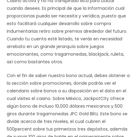
Casino activa y no ha transpirado lista para utilizar
cuando desees. Es principal de que la información cual
proporcionas pueda ser necesita y verídica, puesto que
esto facilitará cualquier desarrollo sobre compra
indumentarias retiro sobre premios alrededor del futuro.
Cuando tu cuenta esté listado, te verás en necesidad
arrebato en un grande jerarquía sobre juegos
emocionantes, como tragamonedas, blackjack, ruleta,
así­ como bastantes otros.
Con el fin de saber nuestro bono actual, debes obtener a
la sección sobre promociones, donde podrás ver el
calendario sobre bonos a su disposición en el data en el
cual visites el casino. Sobre México, JackpotCity ofrece
algún bono de incluso 10,000 dólares mexicanos y 500
giros durante tragamonedas JPC Gold Blitz. Este bono se
divide acerca de tres niveles, el cual cubren el
500percent sobre tus primerizos tres depósitos, además
de sumar 100 giros de balde en el primeramente sobre