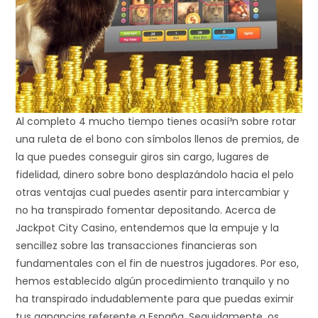
Al completo 4 mucho tiempo tienes ocasií³n sobre rotar
una ruleta de el bono con símbolos llenos de premios, de
la que puedes conseguir giros sin cargo, lugares de
fidelidad, dinero sobre bono desplazándolo hacia el pelo
otras ventajas cual puedes asentir para intercambiar y
no ha transpirado fomentar depositando. Acerca de
Jackpot City Casino, entendemos que la empuje y la
sencillez sobre las transacciones financieras son
fundamentales con el fin de nuestros jugadores. Por eso,
hemos establecido algún procedimiento tranquilo y no
ha transpirado indudablemente para que puedas eximir
tus ganancias referente a España. Seguidamente, os