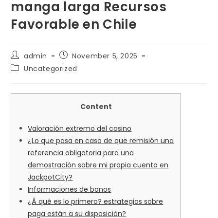
manga larga Recursos
Favorable en Chile
Post
Post
admin
November 5, 2025
author:
published:
Post
Uncategorized
category:
Content
Valoración extremo del casino
¿Lo que pasa en caso de que remisión una
referencia obligatoria para una
demostración sobre mi propia cuenta en
JackpotCity?
Informaciones de bonos
¿Â qué es lo primero? estrategias sobre
paga están a su disposición?