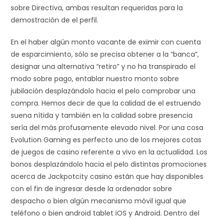
sobre Directiva, ambas resultan requeridas para la
demostración de el perfil.
En el haber algún monto vacante de eximir con cuenta
de esparcimiento, sólo se precisa obtener a la “banca”,
designar una alternativa “retiro” y no ha transpirado el
modo sobre pago, entablar nuestro monto sobre
jubilación desplazándolo hacia el pelo comprobar una
compra. Hemos decir de que la calidad de el estruendo
suena nítida y también en la calidad sobre presencia
serí­a del más profusamente elevado nivel. Por una cosa
Evolution Gaming es perfecto uno de los mejores cotas
de juegos de casino referente a vivo en la actualidad. Los
bonos desplazándolo hacia el pelo distintas promociones
acerca de Jackpotcity casino están que hay disponibles
con el fin de ingresar desde la ordenador sobre
despacho o bien algún mecanismo móvil igual que
teléfono o bien android tablet iOS y Android. Dentro del