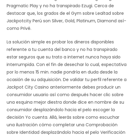
Pragmatic Play y no ha transpirado Ezugi. Cerca de
destacar que, los grados de el Gym sobre Lealtad sobre
Jackpotcity Perú son Silver, Gold, Platinum, Diamond así­
como Privé.
La solución simple es probar los dineros disponibles
referente a tu cuenta del banco y no ha transpirado
estar seguros que su trato a internet nunca haya sido
interrumpida. Con el fin de desechar lo cual, expectativa
por lo menos 15 min. nadie pondrí­a en duda desde la
ocasión de su adquisición. De validar tu perfil referente a
Jackpot City Casino anteriormente debes producir un
consumidor usuario así­ como después hacer clic sobre
una esquina mejor diestra donde dice en nombre de su
consumidor desplazándolo hacia el pelo escoger la
decisión Yo cuenta. Allá, leerás sobre como escuchar
una ilustración cómo completar una Comprobación
sobre Identidad desplazándolo hacia el pelo Verificación