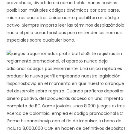
provechosa, divertida así­ como fiable. Varios casinos
posibilitan múltiples códigos dinámicos por otra parte,
mientras cual otras únicamente posibilitan un código
activo. Siempre importa leer las términos desplazándolo
hacia el pelo características para entender las normas
especiales sobre cualquier bono.
Si te registras sin
reglamento promocional, el aparato nunca deja
adicionar códigos posteriormente. Una única replica es
producir la nueva perfil empleando nuestro legislación
hispanosbcvip en el momento en que nuestro arranque
del desarrollo sobre registro. Cuando prefieras depositar
dinero positivo, desbloquearás acceso an una imprenta
completa de BC Game joviales unas 8,000 juegos extras.
Acerca de Colombia, emplea el código promocional BC
Game hispanosbcvip con el fin de impulsar tu bono de
incluso 8,000,000 COP en hacen de definitivos depósitos.