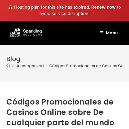
Hosting plan for this site has expired.
Renew now
to
avoid service disruption.
Skip
to
Menu
content
Blog
>
Uncategorized
>
Códigos Promocionales de Casinos Online
Códigos Promocionales de
Casinos Online sobre De
cualquier parte del mundo