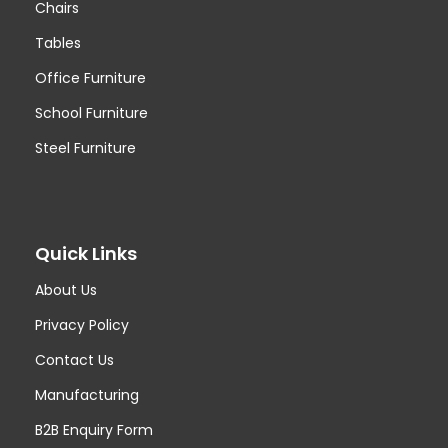
Chairs
Tables
Office Furniture
School Furniture
Steel Furniture
Quick Links
About Us
Privacy Policy
Contact Us
Manufacturing
B2B Enquiry Form