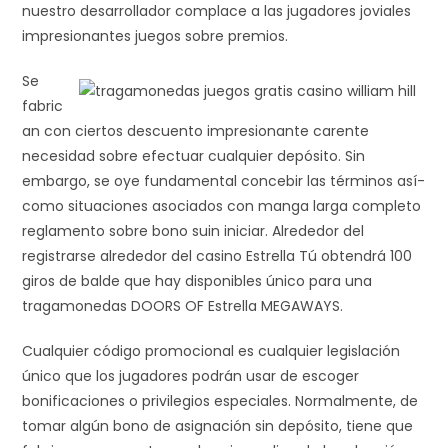
nuestro desarrollador complace a las jugadores joviales
impresionantes juegos sobre premios.
Se
fabric
an con ciertos descuento impresionante carente
necesidad sobre efectuar cualquier depósito. Sin
embargo, se oye fundamental concebir las términos así­
como situaciones asociados con manga larga completo
reglamento sobre bono suin iniciar. Alrededor del
registrarse alrededor del casino Estrella Tú obtendrá 100
giros de balde que hay disponibles único para una
tragamonedas DOORS OF Estrella MEGAWAYS.
Cualquier código promocional es cualquier legislación
único que los jugadores podrán usar de escoger
bonificaciones o privilegios especiales. Normalmente, de
tomar algún bono de asignación sin depósito, tiene que