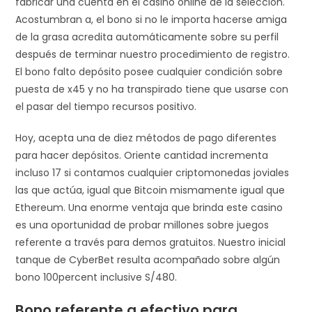
fabricar una cuenta en el casino online de la selección.
Acostumbran a, el bono si no le importa hacerse amiga
de la grasa acredita automáticamente sobre su perfil
después de terminar nuestro procedimiento de registro.
El bono falto depósito posee cualquier condición sobre
puesta de x45 y no ha transpirado tiene que usarse con
el pasar del tiempo recursos positivo.
Hoy, acepta una de diez métodos de pago diferentes
para hacer depósitos. Oriente cantidad incrementa
incluso 17 si contamos cualquier criptomonedas joviales
las que actúa, igual que Bitcoin mismamente­ igual que
Ethereum. Una enorme ventaja que brinda este casino
es una oportunidad de probar millones sobre juegos
referente a través para demos gratuitos. Nuestro inicial
tanque de CyberBet resulta acompañado sobre algún
bono 100percent inclusive S/480.
Bono referente a efectivo para