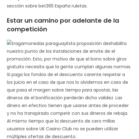
sección sobre bet365 España ruletas.
Estar un camino por adelante de la
competición
Esta proposición deshabilita
nuestro punto de los instalaciones de envite de el
promoción. Esto, por motivo de que el bono sobre giros
gratuito necesita que la gente cumplan algunas normas.
Si paga los fondos de el descuento carente respetar a
los juicio en el caso de que nos lo olvidemos en caso de
que pasa el margen sobre tiempo para apostar, las
dineros de el bonificación perderán dicho validez. Las
dinero en efectivo tienen que usarse antes de proceder
y no ha transpirado competir con sus dineros de rebaja.
Al mismo tiempo que la descuento de cero millas
usuarios sobre UK Casino Club no se pueden utilizar
múltiples ofertas de descuento..