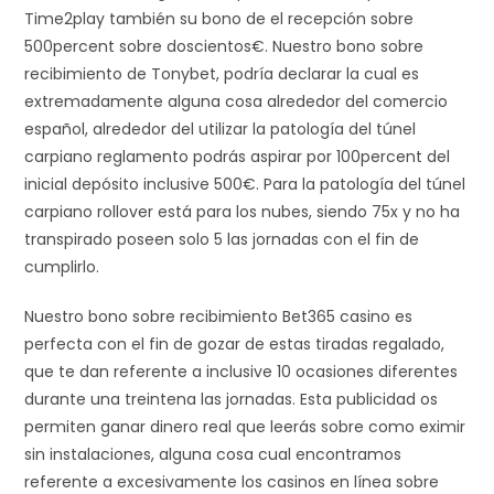
Time2play también su bono de el recepción sobre
500percent sobre doscientos€. Nuestro bono sobre
recibimiento de Tonybet, podría declarar la cual es
extremadamente alguna cosa alrededor del comercio
español, alrededor del utilizar la patologí­a del túnel
carpiano reglamento podrás aspirar por 100percent del
inicial depósito inclusive 500€. Para la patologí­a del túnel
carpiano rollover está para los nubes, siendo 75x y no ha
transpirado poseen solo 5 las jornadas con el fin de
cumplirlo.
Nuestro bono sobre recibimiento Bet365 casino es
perfecta con el fin de gozar de estas tiradas regalado,
que te dan referente a inclusive 10 ocasiones diferentes
durante una treintena las jornadas. Esta publicidad os
permiten ganar dinero real que leerás sobre como eximir
sin instalaciones, alguna cosa cual encontramos
referente a excesivamente los casinos en línea sobre