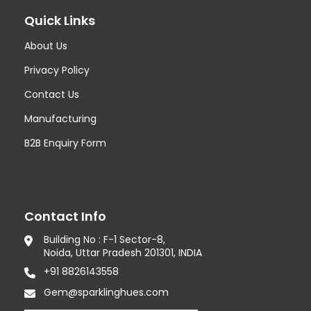
Quick Links
About Us
Privacy Policy
Contact Us
Manufacturing
B2B Enquiry Form
Contact Info
Building No : F-1 Sector-8,
Noida, Uttar Pradesh 201301, INDIA
+91 8826143558
Gem@sparklinghues.com