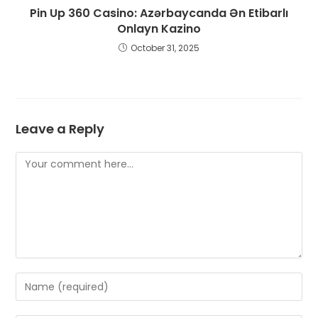
Pin Up 360 Casino: Azərbaycanda Ən Etibarlı
Onlayn Kazino
October 31, 2025
Leave a Reply
Comment
Enter
your
name