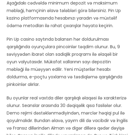
Aşağıdakı cədvəldə minimum depozit və maksimum
məbləği, həmçinin əlavə tələbləri görə bilərsiniz. Pin Up
kazino platformasında hesabınızı yaradın və müxtəlif
ödəmə metodları ilə rahat çıxarışlar həyata keçirin.
Pin Up casino saytında balansın hər doldurulması
qarşılığında oyunçulara pincoinlər təqdim olunur. Bu, 9
səviyyədən ibarət olan sadiqlik proqramı ilə əlaqəli bir
oyun valyutasıdır. Mükafat xallarının sayı depozitin
məbləği ilə müəyyən edilir. Yeni müştərilər hesabı
doldurma, e-poçtu yoxlama və təsdiqləmə qarşılığında
pinkoinlər alırlar.
Bu oyunlar real vaxtda diler qarşılıqlı əlaqəsi ilə xarakterizə
olunur. Seanslar arasında 30 dəqiqəlik qısa fasilələr olur.
Demo rejimi dəstəklənmədiyindən, mərclər həqiqi pul ilə
qoyulmalıdır. Bundan əlavə, yayım dili də vacibdir və İngilis
və Fransız dillərindən Alman və digər dillərə qədər dəyişə