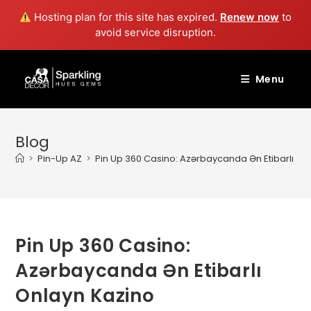
Hosting plan for this site has expired.
Renew now
to
avoid service disruption.
Skip
to
Menu
content
Blog
>
Pin-Up AZ
>
Pin Up 360 Casino: Azərbaycanda Ən Etibarlı On
Pin Up 360 Casino:
Azərbaycanda Ən Etibarlı
Onlayn Kazino